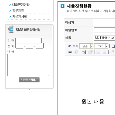
대출진행현황
작성자
비밀번호
제목
성 명
전 화
-
-
소스
글꼴
크기
내 용