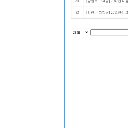
84
[송일호 고객님] 2007년식 봉
83
[강현수 고객님] 2011년식 i3