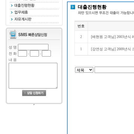
대출진행현황
번호
2
[배현원 고객님] 2003년식 
성 명
1
[강연성 고객님] 2009년식 
전 화
-
-
내 용