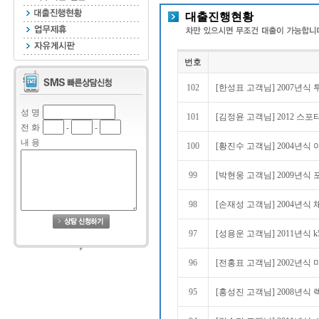
대출진행현황
번호
102
[한성표 고객님] 2007년식 
성 명
101
[김정윤 고객님] 2012 스포
전 화
-
-
내 용
100
[황진수 고객님] 2004년식 
99
[박현웅 고객님] 2009년식 
98
[손재성 고객님] 2004년식 
97
[성용운 고객님] 2011년식 
96
[전홍표 고객님] 2002년식 
95
[홍성진 고객님] 2008년식 