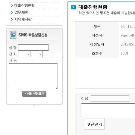
대출진행현황
제목
[김태민 
작성자
superball
작성일자
2015-05-
성 명
조회수
1659
전 화
-
-
내 용
이름